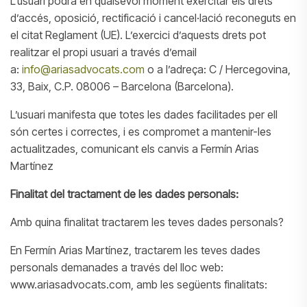
L’usuari podrà en qualsevol moment exercitar els drets
d’accés, oposició, rectificació i cancel·lació reconeguts en
el citat Reglament (UE). L’exercici d’aquests drets pot
realitzar el propi usuari a través d’email
a:
info@ariasadvocats.com
o a l’adreça: C / Hercegovina,
33, Baix, C.P. 08006 – Barcelona (Barcelona).
L’usuari manifesta que totes les dades facilitades per ell
són certes i correctes, i es compromet a mantenir-les
actualitzades, comunicant els canvis a Fermín Arias
Martínez
Finalitat del tractament de les dades personals:
Amb quina finalitat tractarem les teves dades personals?
En Fermín Arias Martínez, tractarem les teves dades
personals demanades a través del lloc web:
www.ariasadvocats.com, amb les següents finalitats: