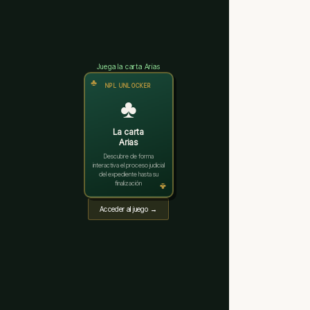
Juega la carta Arias
♣
NPL UNLOCKER
♣
La carta
Arias
Descubre de forma
interactiva el proceso judicial
del expediente hasta su
finalización
♣
Acceder al juego →