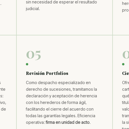
sin necesidad de esperar el resultado
.
her
judicial.
pro
05
Revisión Portfolios
Ci
s
Como despacho especializado en
Ofr
nte
derecho de sucesiones, tramitamos la
car
s:
declaración y aceptación de herencia
qué
ivo,
con los herederos de forma ágil,
titu
a de
facilitando el cierre del acuerdo con
valo
todas las garantías legales. Eficiencia
tra
operativa:
firma en unidad de acto
.
la 
tie