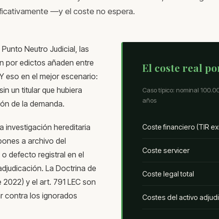
nificativamente —y el coste no espera.
Punto Neutro Judicial, las
ión por edictos añaden entre
El coste real p
Y eso en el mejor escenario:
in un titular que hubiera
Caso típico: nominal 100.0
años
ción de la demanda.
la investigación hereditaria
Coste financiero (TIR ex
pones a archivo del
Coste servicer
o defecto registral en el
adjudicación. La Doctrina de
Coste legal total
2022) y el art. 791 LEC son
 contra los ignorados
Costes del activo adjud