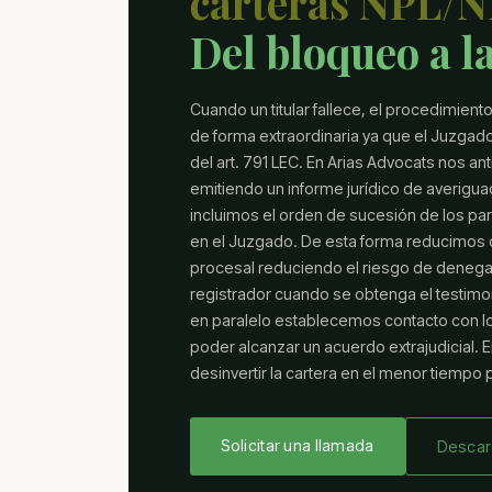
carteras NPL/N
Del bloqueo a la
Cuando un titular fallece, el procedimient
de forma extraordinaria ya que el Juzgado
del art. 791 LEC. En Arias Advocats nos an
emitiendo un informe jurídico de averigu
incluimos el orden de sucesión de los par
en el Juzgado. De esta forma reducimos 
procesal reduciendo el riesgo de denegac
registrador cuando se obtenga el testimo
en paralelo establecemos contacto con lo
poder alcanzar un acuerdo extrajudicial. 
desinvertir la cartera en el menor tiempo 
Solicitar una llamada
Descar