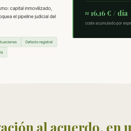
smo: capital inmovilizado,
≈ 16,16 € / día
uea el pipeline judicial del
coste acumulado por exp
tuaciones
Defecto registral
da
gación al acuerdo, en 