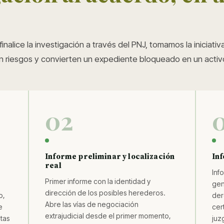
finalice la investigación a través del PNJ, tomamos la iniciat
n riesgos y convierten un expediente bloqueado en un activ
02
Informe preliminar y localización
Inf
real
Inf
Primer informe con la identidad y
gen
dirección de los posibles herederos.
o,
der
Abre las vías de negociación
e
cer
extrajudicial desde el primer momento,
stas
juz