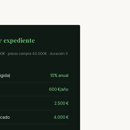
or expediente
00€ · precio compra 40.000€ · duración 5
igida)
10% anual
600 €/año
2.500 €
icado
4.000 €