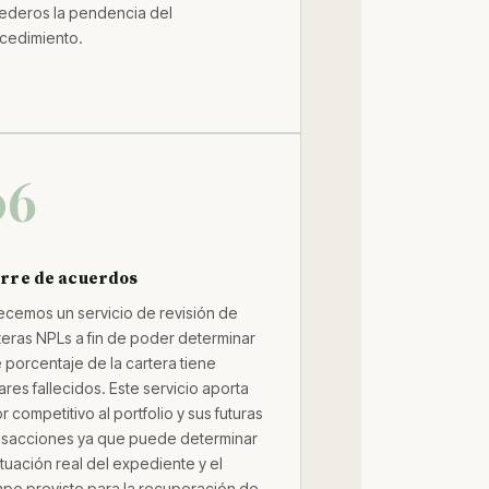
ederos la pendencia del
cedimiento.
06
erre de acuerdos
ecemos un servicio de revisión de
teras NPLs a fin de poder determinar
 porcentaje de la cartera tiene
lares fallecidos. Este servicio aporta
r competitivo al portfolio y sus futuras
nsacciones ya que puede determinar
situación real del expediente y el
mpo previsto para la recuperación de