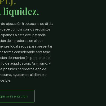
PLJ.
 liquidez.
o de ejecución hipotecaria se dilata
 debe cumplir con los requisitos
ticipamos a esta circunstancia
ación de herederos en el que
ientes localizados para presentar
de forma considerable esta fase
ión de inscripción por parte del
nio de adjudicación. Asimismo, y
s posibles herederos a fin de
En suma, ayudamos al cliente a
posible.
gar presentación