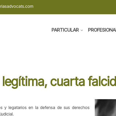
ariasadvocats.com
PARTICULAR
PROFESIONA
egítima, cuarta falcid
 y legatarios en la defensa de sus derechos
udicial.