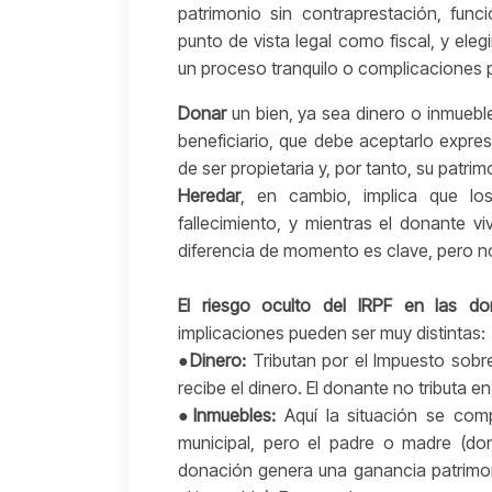
patrimonio sin contraprestación, fun
punto de vista legal como fiscal, y ele
un proceso tranquilo o complicaciones p
Donar
un bien, ya sea dinero o inmuebles
beneficiario, que debe aceptarlo expre
de ser propietaria y, por tanto, su patr
Heredar
, en cambio, implica que lo
fallecimiento, y mientras el donante vi
diferencia de momento es clave, pero n
El riesgo oculto del IRPF en las do
implicaciones pueden ser muy distintas:
●
Dinero:
Tributan por el Impuesto sobr
recibe el dinero. El donante no tributa en
●
Inmuebles:
Aquí la situación se compl
municipal, pero el padre o madre (don
donación genera una ganancia patrimon