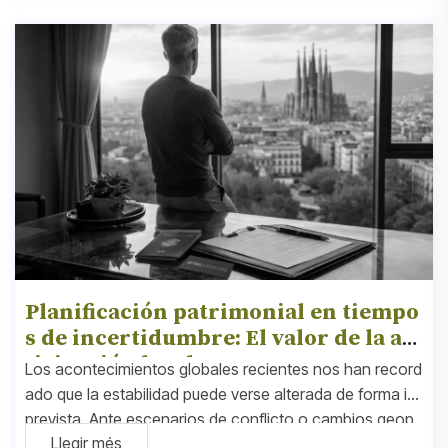
Planificación patrimonial en tiempo
s de incertidumbre: El valor de la an
ticipación legal
Los acontecimientos globales recientes nos han record
ado que la estabilidad puede verse alterada de forma im
prevista. Ante escenarios de conflicto o cambios geop
Llegir més
olíticos, la mayor protección que podemos brindar a nu