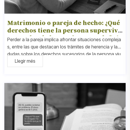
Matrimonio o pareja de hecho: ¿Qué
derechos tiene la persona supervivi
ente sobre la herencia en Cataluña?
Perder a la pareja implica afrontar situaciones compleja
s, entre las que destacan los trámites de herencia y las
dudas sobre los derechos sucesorios de la persona viu
Llegir més
da. En Cataluña, la legislación equipara prácticamente