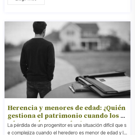
estra familia no
Herencia y menores de edad: ¿Quién
gestiona el patrimonio cuando los p
adres están separados?
La pérdida de un progenitor es una situación difícil que s
e complejiza cuando el heredero es menor de edad y lo