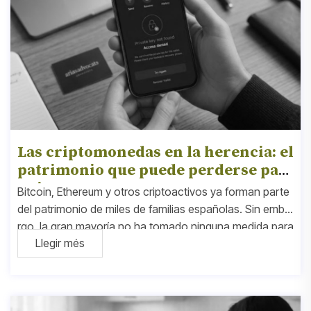
Las criptomonedas en la herencia: el
patrimonio que puede perderse par
a siempre
Bitcoin, Ethereum y otros criptoactivos ya forman parte
del patrimonio de miles de familias españolas. Sin emba
rgo, la gran mayoría no ha tomado ninguna medida para
Llegir més
garantizar que sus herederos puedan acceder a