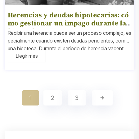
Herencias y deudas hipotecarias: có
mo gestionar un impago durante la
herencia
Recibir una herencia puede ser un proceso complejo, es
pecialmente cuando existen deudas pendientes, como
una hipoteca. Durante el período de herencia yacent
Llegir més
e —desde el fallecimiento hasta la aceptación o renunci
a formal— los familiares no asumen
1
2
3