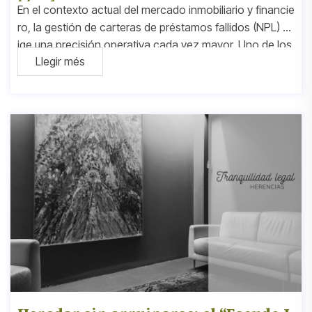
ión de carteras NPL
En el contexto actual del mercado inmobiliario y financie
ro, la gestión de carteras de préstamos fallidos (NPL) ex
ige una precisión operativa cada vez mayor. Uno de los
Llegir més
obstáculos más recurrentes es el fallecimiento