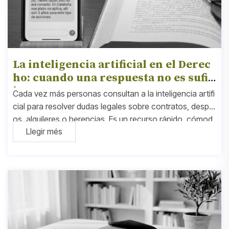
La inteligencia artificial en el Derec
ho: cuando una respuesta no es sufic
iente
Cada vez más personas consultan a la inteligencia artifi
cial para resolver dudas legales sobre contratos, despid
os, alquileres o herencias. Es un recurso rápido, cómod
Llegir més
o y, a menudo, las respuestas que ofrece parecen clara
s