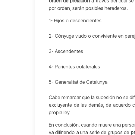
orden de prelación
a través del cual se
por orden, serán posibles herederos.
1- Hijos o descendientes
2- Cónyuge viudo o conviviente en parej
3- Ascendentes
4- Parientes colaterales
5- Generalitat de Catalunya
Cabe remarcar que la sucesión no se difi
excluyente de las demás, de acuerdo co
propia ley.
En conclusión, cuando muere una person
va difiriendo a una serie de grupos de
p