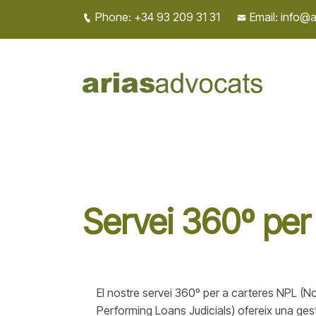
Phone: +34 93 209 31 31
Email: info@
Servei 360º pe
El nostre servei 360º per a carteres NPL (
Performing Loans Judicials) ofereix una gest